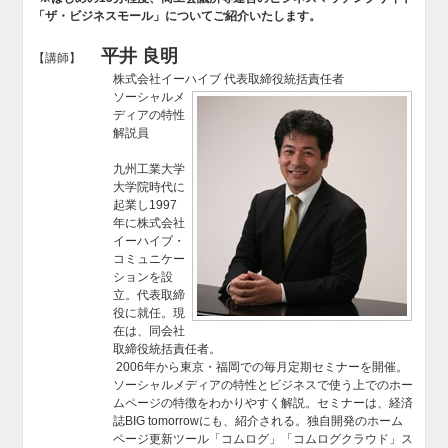
「ザ・ビジネスモール」についてご紹介いたします。
平井 良明
【講師】
株式会社イーハイブ 代表取締役統括責任者
ソーシャルメ
ディアの特性
解説員
九州工業大学
大学院時代に
起業し1997
年に株式会社
イーハイブ・
コミュニケー
ションを設
立。代表取締
役に就任。現
在は、同会社
取締役統括責任者。
2006年から東京・福岡での毎月定期セミナーを開催。
ソーシャルメディアの特性とビジネスで使う上でのホー
ムページの特徴をわかりやすく解説。セミナーは、経済
誌BIG tomorrowにも、紹介される。独自開発のホーム
ページ更新ツール「コムログ」「コムログクラウド」ス