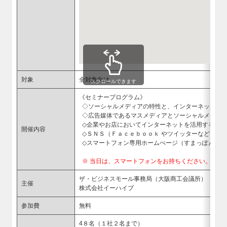
対象
全対象向け
スクロールできます
《セミナープログラム》
◇ソーシャルメディアの特性と、インターネットの
◇広告媒体であるマスメディアとソーシャルメディ
◇企業やお店においてインターネットを活用する上で
開催内容
◇ＳＮＳ（Ｆａｃｅｂｏｏｋ やツイッターなど）集
◇スマートフォン専用ホームぺージ（すまっぽん！）
※ 当日は、スマートフォンをお持ちください。
ザ・ビジネスモール事務局（大阪商工会議所）
主催
株式会社イーハイブ
参加費
無料
4８名（１社２名まで）