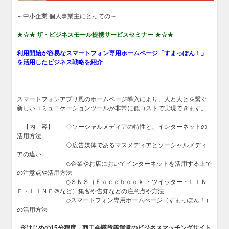
～中小企業 個人事業主にとっての～
★☆★ ザ・ビジネスモール提携サービスセミナー ★☆★
利用開始が容易なスマートフォン専用ホームページ「すまっぽん！」
を活用したビジネス戦略を紹介
スマートフォンアプリ風のホームページ導入により、人と人とを繋ぐ
新しいコミュニケーションツールが非常に低コストで実現できます。
【内 容】 ◇ソーシャルメディアの特性と、インターネットの
活用方法
◇広告媒体であるマスメディアとソーシャルメディ
アの違い
◇企業やお店においてインターネットを活用する上で
の注意点や活用方法
◇ＳＮＳ（Ｆａｃｅｂｏｏｋ ・ツイッター・ＬＩＮ
Ｅ・ＬＩＮＥ＠など）集客や告知などの注意点や方法
◇スマートフォン専用ホームぺージ（すまっぽん！）
の活用方法
※はじめの15分程度、商工会議所等運営のビジネスマッチングサイト