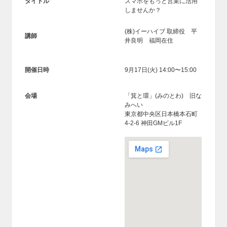
タイトル
スマホをもっと営業に活用
しませんか？
(株)イーハイブ 取締役 平
講師
井良明 福岡在住
開催日時
9月17日(火)
14:00〜15:00
会場
「箕と環」(みのとわ) 旧な
みへい
東京都中央区日本橋本石町
4-2-6 神田GMビル1F