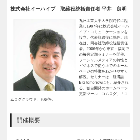
株式会社イーハイブ 取締役統括責任者 平井 良明
九州工業大学大学院時代に起
業し1997年に株式会社イーハ
イブ・コミュニケーションを
設立。代表取締役に就任。現
在は、同会社取締役統括責任
者。2006年から東京・福岡で
の毎月定期セミナーを開催。
ソーシャルメディアの特性と
ビジネスで使う上でのホーム
ページの特徴をわかりやすく
解説。セミナーは、経済誌
BIG tomorrowにも、紹介され
る。独自開発のホームページ
更新ツール「コムログ」「コ
ムログクラウド」も好評。
開催概要